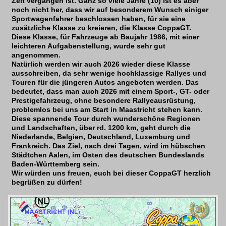
Zeit vergangen ist. Ganz so viele Jahre (10) ist es aber
noch nicht her, dass wir auf besonderem Wunsch einiger
Sportwagenfahrer beschlossen haben, für sie eine
zusätzliche Klasse zu kreieren, die Klasse CoppaGT.
Diese Klasse, für Fahrzeuge ab Baujahr 1986, mit einer
leichteren Aufgabenstellung, wurde sehr gut
angenommen.
Natürlich werden wir auch 2026 wieder diese Klasse
ausschreiben, da sehr wenige hochklassige Rallyes und
Touren für die jüngeren Autos angeboten werden. Das
bedeutet, dass man auch 2026 mit einem Sport-, GT- oder
Prestigefahrzeug, ohne besondere Rallyeausrüstung,
problemlos bei uns am Start in Maastricht stehen kann.
Diese spannende Tour durch wunderschöne Regionen
und Landschaften, über rd. 1200 km, geht durch die
Niederlande, Belgien, Deutschland, Luxemburg und
Frankreich. Das Ziel, nach drei Tagen, wird im hübschen
Städtchen Aalen, im Osten des deutschen Bundeslands
Baden-Württemberg sein.
Wir würden uns freuen, euch bei dieser CoppaGT herzlich
begrüßen zu dürfen!